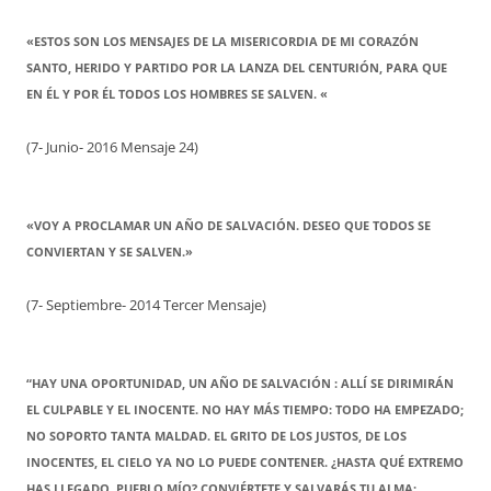
«ESTOS SON LOS MENSAJES DE LA MISERICORDIA DE MI CORAZÓN
SANTO, HERIDO Y PARTIDO POR LA LANZA DEL CENTURIÓN, PARA QUE
EN ÉL Y POR ÉL TODOS LOS HOMBRES SE SALVEN. «
(7- Junio- 2016 Mensaje 24)
«VOY A PROCLAMAR UN AÑO DE SALVACIÓN. DESEO QUE TODOS SE
CONVIERTAN Y SE SALVEN.»
(7- Septiembre- 2014 Tercer Mensaje)
“HAY UNA OPORTUNIDAD, UN AÑO DE SALVACIÓN : ALLÍ SE DIRIMIRÁN
EL CULPABLE Y EL INOCENTE. NO HAY MÁS TIEMPO: TODO HA EMPEZADO;
NO SOPORTO TANTA MALDAD. EL GRITO DE LOS JUSTOS, DE LOS
INOCENTES, EL CIELO YA NO LO PUEDE CONTENER. ¿HASTA QUÉ EXTREMO
HAS LLEGADO, PUEBLO MÍO? CONVIÉRTETE Y SALVARÁS TU ALMA;