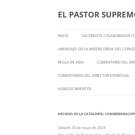
Saltar
al
contenido
EL PASTOR SUPRE
INICIO
SACERDOTE COLABORADOR CO
«MENSAJES DE LA MISERICORDIA DEL CORAZÓ
ENGLISH
REGLA DE VIDA
COMENTARIO DEL DIRE
FRANÇAIS
COMENTARIOS DEL DIRECTOR ESPIRITUAL
ITALIANI
STATEMENT FROM THE SPIRITUAL
AGRADECIMIENTOS
DIRECTOR OF ISABEL
DEUTSCH
ARCHIVO DE LA CATEGORÍA:
CONMEMORACIÓN: 
Sábado 18 de mayo de 2024
Hoy vigilia de Pentecostés, sábado de María,