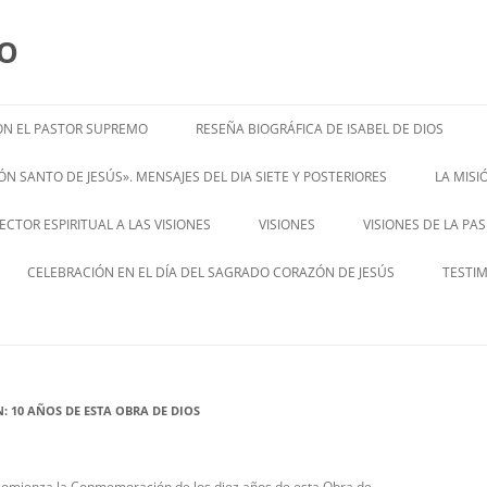
MO
N EL PASTOR SUPREMO
RESEÑA BIOGRÁFICA DE ISABEL DE DIOS
ISABEL’S BIOGRAPHY
N SANTO DE JESÚS». MENSAJES DEL DIA SIETE Y POSTERIORES
LA MIS
– ENGL
CTOR ESPIRITUAL A LAS VISIONES
VISIONES
VISIONES DE LA PA
ENGLISH V
CELEBRACIÓN EN EL DÍA DEL SAGRADO CORAZÓN DE JESÚS
TESTI
10 AÑOS DE ESTA OBRA DE DIOS
 comienza la Conmemoración de los diez años de esta Obra de