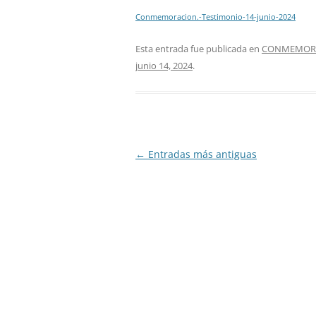
Conmemoracion.-Testimonio-14-junio-2024
Esta entrada fue publicada en
CONMEMORAC
junio 14, 2024
.
Navegación
←
Entradas más antiguas
de
entradas