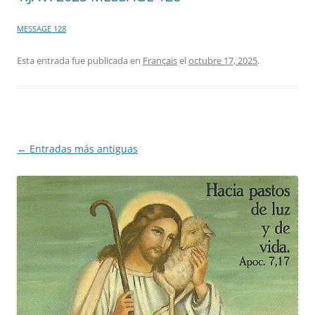
MESSAGE 128
Esta entrada fue publicada en
Français
el
octubre 17, 2025
.
Navegación
←
Entradas más antiguas
de
entradas