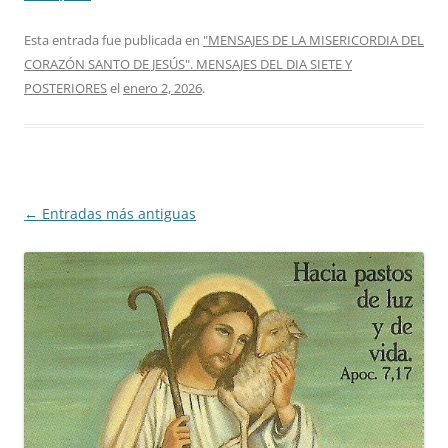
Esta entrada fue publicada en
"MENSAJES DE LA MISERICORDIA DEL
CORAZÓN SANTO DE JESÚS". MENSAJES DEL DIA SIETE Y
POSTERIORES
el
enero 2, 2026
.
Navegación
←
Entradas más antiguas
de
entradas