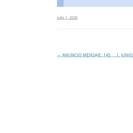
julio 1, 2026
Navegación
←
ANUNCIO MENSAJE 145 1. JUNIO.
de
entradas