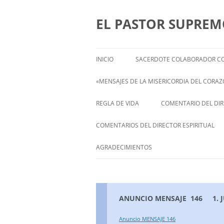
Saltar
al
contenido
EL PASTOR SUPRE
INICIO
SACERDOTE COLABORADOR CO
«MENSAJES DE LA MISERICORDIA DEL CORAZÓ
ENGLISH
REGLA DE VIDA
COMENTARIO DEL DIRE
FRANÇAIS
COMENTARIOS DEL DIRECTOR ESPIRITUAL
ITALIANI
STATEMENT FROM THE SPIRITUAL
AGRADECIMIENTOS
DIRECTOR OF ISABEL
DEUTSCH
ANUNCIO MENSAJE 146 1. JU
Anuncio MENSAJE 146