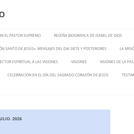
MO
N EL PASTOR SUPREMO
RESEÑA BIOGRÁFICA DE ISABEL DE DIOS
ISABEL’S BIOGRAPHY
N SANTO DE JESÚS». MENSAJES DEL DIA SIETE Y POSTERIORES
LA MIS
– ENGL
CTOR ESPIRITUAL A LAS VISIONES
VISIONES
VISIONES DE LA PA
ENGLISH V
CELEBRACIÓN EN EL DÍA DEL SAGRADO CORAZÓN DE JESÚS
TESTI
LIO. 2026