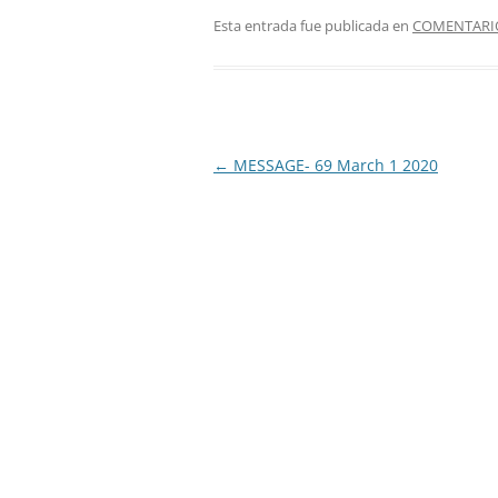
Esta entrada fue publicada en
COMENTARIO
Navegación
←
MESSAGE- 69 March 1 2020
de
entradas