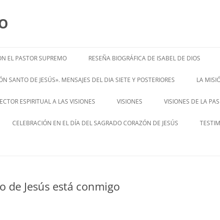
MO
N EL PASTOR SUPREMO
RESEÑA BIOGRÁFICA DE ISABEL DE DIOS
ISABEL’S BIOGRAPHY
N SANTO DE JESÚS». MENSAJES DEL DIA SIETE Y POSTERIORES
LA MIS
– ENGL
CTOR ESPIRITUAL A LAS VISIONES
VISIONES
VISIONES DE LA PA
ENGLISH V
CELEBRACIÓN EN EL DÍA DEL SAGRADO CORAZÓN DE JESÚS
TESTI
o de Jesús está conmigo