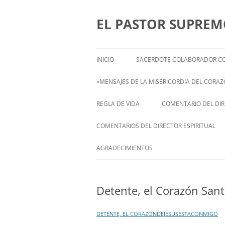
Saltar
al
contenido
EL PASTOR SUPRE
INICIO
SACERDOTE COLABORADOR CO
«MENSAJES DE LA MISERICORDIA DEL CORAZÓ
ENGLISH
REGLA DE VIDA
COMENTARIO DEL DIRE
FRANÇAIS
COMENTARIOS DEL DIRECTOR ESPIRITUAL
ITALIANI
STATEMENT FROM THE SPIRITUAL
AGRADECIMIENTOS
DIRECTOR OF ISABEL
DEUTSCH
Detente, el Corazón Sant
DETENTE, EL CORAZONDEJESUSESTACONMIGO