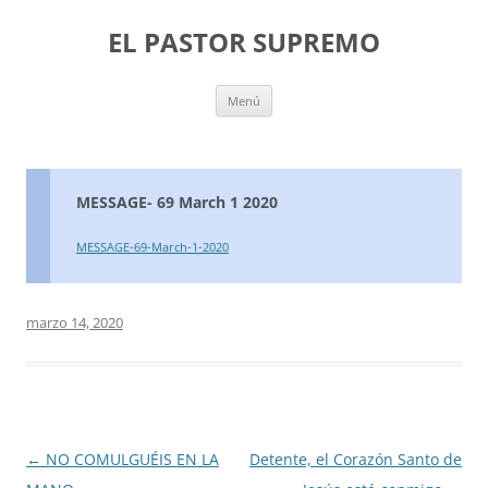
Saltar
al
EL PASTOR SUPREMO
contenido
Menú
MESSAGE- 69 March 1 2020
MESSAGE-69-March-1-2020
marzo 14, 2020
Navegación
←
NO COMULGUÉIS EN LA
Detente, el Corazón Santo de