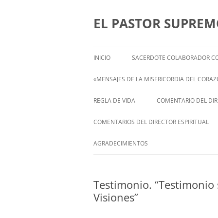
Saltar
al
contenido
EL PASTOR SUPRE
INICIO
SACERDOTE COLABORADOR CO
«MENSAJES DE LA MISERICORDIA DEL CORAZÓ
ENGLISH
REGLA DE VIDA
COMENTARIO DEL DIRE
FRANÇAIS
COMENTARIOS DEL DIRECTOR ESPIRITUAL
ITALIANI
STATEMENT FROM THE SPIRITUAL
AGRADECIMIENTOS
DIRECTOR OF ISABEL
DEUTSCH
Testimonio. “Testimonio 
Visiones”