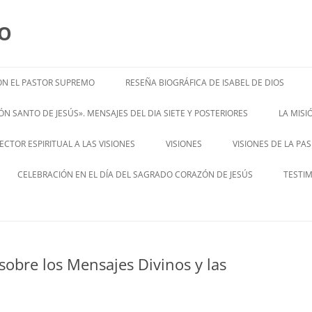
MO
N EL PASTOR SUPREMO
RESEÑA BIOGRÁFICA DE ISABEL DE DIOS
ISABEL’S BIOGRAPHY
N SANTO DE JESÚS». MENSAJES DEL DIA SIETE Y POSTERIORES
LA MIS
– ENGL
CTOR ESPIRITUAL A LAS VISIONES
VISIONES
VISIONES DE LA PA
ENGLISH V
CELEBRACIÓN EN EL DÍA DEL SAGRADO CORAZÓN DE JESÚS
TESTI
sobre los Mensajes Divinos y las