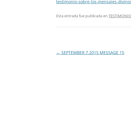
testimonio-sobre-los-mensajes-divinos
Esta entrada fue publicada en
TESTIMONI
Navegación
←
SEPTEMBER.7.2015 MESSAGE 15
de
entradas