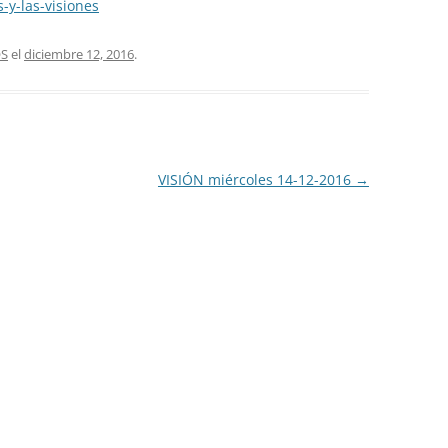
-y-las-visiones
OS
el
diciembre 12, 2016
.
VISIÓN miércoles 14-12-2016
→