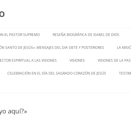
MO
N EL PASTOR SUPREMO
RESEÑA BIOGRÁFICA DE ISABEL DE DIOS
ISABEL’S BIOGRAPHY
N SANTO DE JESÚS». MENSAJES DEL DIA SIETE Y POSTERIORES
LA MIS
– ENGL
CTOR ESPIRITUAL A LAS VISIONES
VISIONES
VISIONES DE LA PA
ENGLISH V
CELEBRACIÓN EN EL DÍA DEL SAGRADO CORAZÓN DE JESÚS
TESTI
yo aquí?»