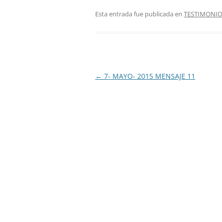
Esta entrada fue publicada en
TESTIMONI
Navegación
←
7- MAYO- 2015 MENSAJE 11
de
entradas