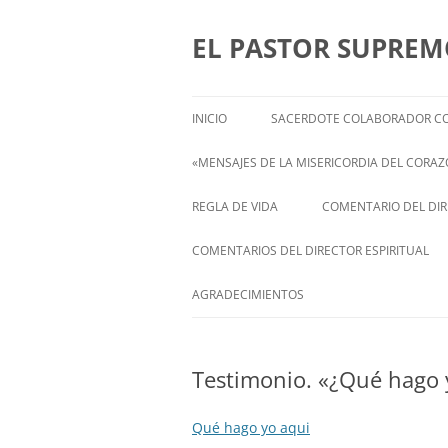
Saltar
al
contenido
EL PASTOR SUPRE
INICIO
SACERDOTE COLABORADOR CO
«MENSAJES DE LA MISERICORDIA DEL CORAZÓ
ENGLISH
REGLA DE VIDA
COMENTARIO DEL DIRE
FRANÇAIS
COMENTARIOS DEL DIRECTOR ESPIRITUAL
ITALIANI
STATEMENT FROM THE SPIRITUAL
AGRADECIMIENTOS
DIRECTOR OF ISABEL
DEUTSCH
Testimonio. «¿Qué hago 
Qué hago yo aqui