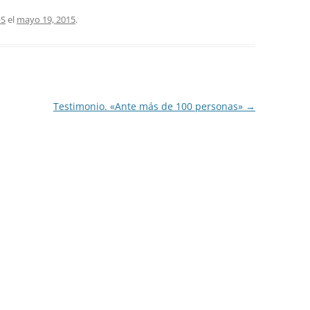
OS
el
mayo 19, 2015
.
Testimonio. «Ante más de 100 personas»
→