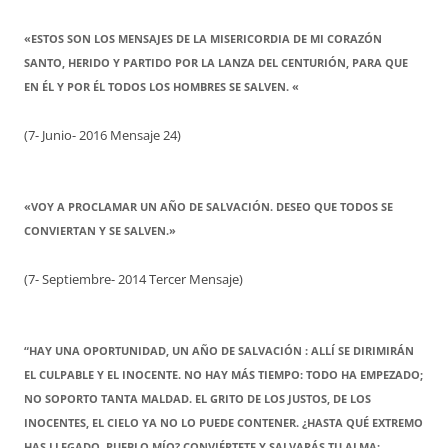
«ESTOS SON LOS MENSAJES DE LA MISERICORDIA DE MI CORAZÓN
SANTO, HERIDO Y PARTIDO POR LA LANZA DEL CENTURIÓN, PARA QUE
EN ÉL Y POR ÉL TODOS LOS HOMBRES SE SALVEN. «
(7- Junio- 2016 Mensaje 24)
«VOY A PROCLAMAR UN AÑO DE SALVACIÓN. DESEO QUE TODOS SE
CONVIERTAN Y SE SALVEN.»
(7- Septiembre- 2014 Tercer Mensaje)
“HAY UNA OPORTUNIDAD, UN AÑO DE SALVACIÓN : ALLÍ SE DIRIMIRÁN
EL CULPABLE Y EL INOCENTE. NO HAY MÁS TIEMPO: TODO HA EMPEZADO;
NO SOPORTO TANTA MALDAD. EL GRITO DE LOS JUSTOS, DE LOS
INOCENTES, EL CIELO YA NO LO PUEDE CONTENER. ¿HASTA QUÉ EXTREMO
HAS LLEGADO, PUEBLO MÍO? CONVIÉRTETE Y SALVARÁS TU ALMA;