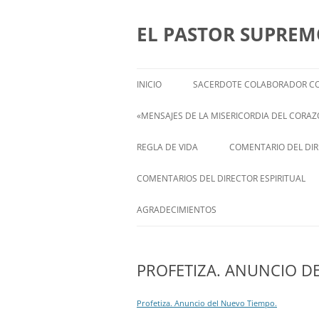
Saltar
al
contenido
EL PASTOR SUPRE
INICIO
SACERDOTE COLABORADOR CO
«MENSAJES DE LA MISERICORDIA DEL CORAZÓ
ENGLISH
REGLA DE VIDA
COMENTARIO DEL DIRE
FRANÇAIS
COMENTARIOS DEL DIRECTOR ESPIRITUAL
ITALIANI
STATEMENT FROM THE SPIRITUAL
AGRADECIMIENTOS
DIRECTOR OF ISABEL
DEUTSCH
PROFETIZA. ANUNCIO D
Profetiza. Anuncio del Nuevo Tiempo.