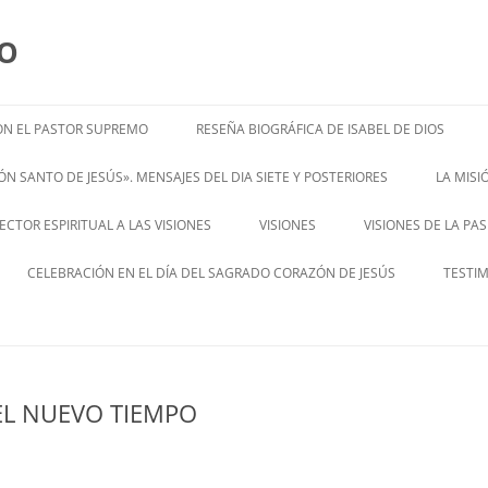
MO
N EL PASTOR SUPREMO
RESEÑA BIOGRÁFICA DE ISABEL DE DIOS
ISABEL’S BIOGRAPHY
N SANTO DE JESÚS». MENSAJES DEL DIA SIETE Y POSTERIORES
LA MIS
– ENGL
CTOR ESPIRITUAL A LAS VISIONES
VISIONES
VISIONES DE LA PA
ENGLISH V
CELEBRACIÓN EN EL DÍA DEL SAGRADO CORAZÓN DE JESÚS
TESTI
EL NUEVO TIEMPO