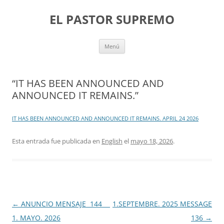
Saltar
al
EL PASTOR SUPREMO
contenido
Menú
“IT HAS BEEN ANNOUNCED AND
ANNOUNCED IT REMAINS.”
IT HAS BEEN ANNOUNCED AND ANNOUNCED IT REMAINS. APRIL 24 2026
Esta entrada fue publicada en
English
el
mayo 18, 2026
.
Navegación
←
ANUNCIO MENSAJE 144
1.SEPTEMBRE. 2025 MESSAGE
de
1. MAYO. 2026
136
→