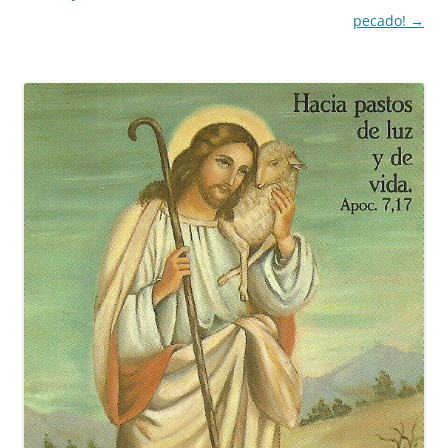
entradas
pecado!
→