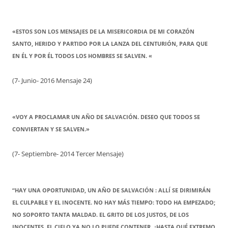
«ESTOS SON LOS MENSAJES DE LA MISERICORDIA DE MI CORAZÓN
SANTO, HERIDO Y PARTIDO POR LA LANZA DEL CENTURIÓN, PARA QUE
EN ÉL Y POR ÉL TODOS LOS HOMBRES SE SALVEN. «
(7- Junio- 2016 Mensaje 24)
«VOY A PROCLAMAR UN AÑO DE SALVACIÓN. DESEO QUE TODOS SE
CONVIERTAN Y SE SALVEN.»
(7- Septiembre- 2014 Tercer Mensaje)
“HAY UNA OPORTUNIDAD, UN AÑO DE SALVACIÓN : ALLÍ SE DIRIMIRÁN
EL CULPABLE Y EL INOCENTE. NO HAY MÁS TIEMPO: TODO HA EMPEZADO;
NO SOPORTO TANTA MALDAD. EL GRITO DE LOS JUSTOS, DE LOS
INOCENTES, EL CIELO YA NO LO PUEDE CONTENER. ¿HASTA QUÉ EXTREMO