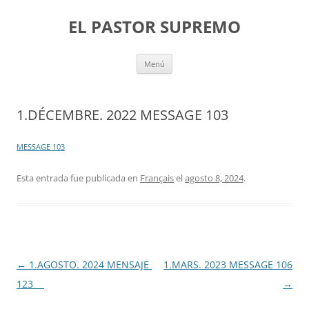
Saltar
al
EL PASTOR SUPREMO
contenido
Menú
1.DÉCEMBRE. 2022 MESSAGE 103
MESSAGE 103
Esta entrada fue publicada en
Français
el
agosto 8, 2024
.
Navegación
←
1.AGOSTO. 2024 MENSAJE
1.MARS. 2023 MESSAGE 106
de
123
→
entradas