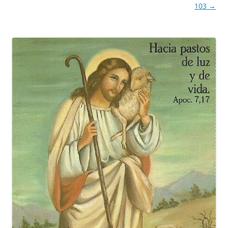
de
103
→
entradas