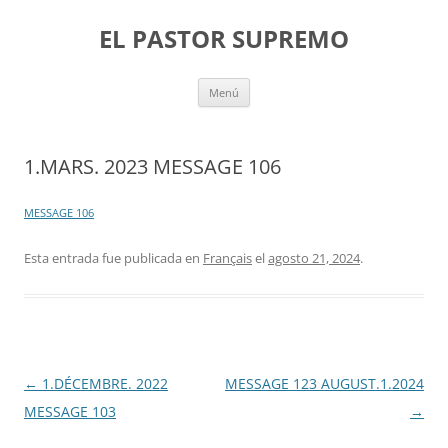
Saltar
al
EL PASTOR SUPREMO
contenido
Menú
1.MARS. 2023 MESSAGE 106
MESSAGE 106
Esta entrada fue publicada en
Français
el
agosto 21, 2024
.
Navegación
←
1.DÉCEMBRE. 2022
MESSAGE 123 AUGUST.1.2024
de
MESSAGE 103
→
entradas