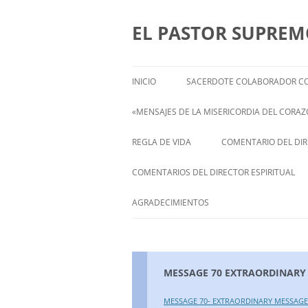
Saltar
al
contenido
EL PASTOR SUPRE
INICIO
SACERDOTE COLABORADOR CO
«MENSAJES DE LA MISERICORDIA DEL CORAZÓ
ENGLISH
REGLA DE VIDA
COMENTARIO DEL DIRE
FRANÇAIS
COMENTARIOS DEL DIRECTOR ESPIRITUAL
ITALIANI
STATEMENT FROM THE SPIRITUAL
AGRADECIMIENTOS
DIRECTOR OF ISABEL
DEUTSCH
MESSAGE 70 EXTRAORDINARY
MESSAGE 70- EXTRAORDINARY MESSAGE 