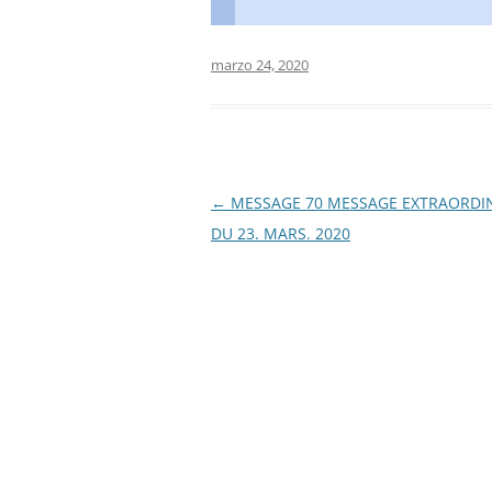
marzo 24, 2020
Navegación
←
MESSAGE 70 MESSAGE EXTRAORDI
de
DU 23. MARS. 2020
entradas