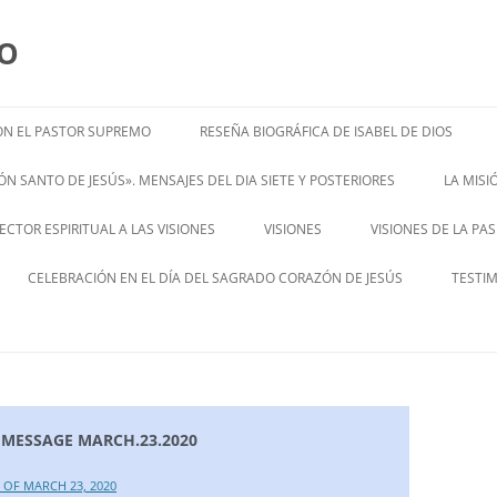
MO
N EL PASTOR SUPREMO
RESEÑA BIOGRÁFICA DE ISABEL DE DIOS
ISABEL’S BIOGRAPHY
N SANTO DE JESÚS». MENSAJES DEL DIA SIETE Y POSTERIORES
LA MIS
– ENGL
CTOR ESPIRITUAL A LAS VISIONES
VISIONES
VISIONES DE LA PA
ENGLISH V
CELEBRACIÓN EN EL DÍA DEL SAGRADO CORAZÓN DE JESÚS
TESTI
 MESSAGE MARCH.23.2020
OF MARCH 23, 2020