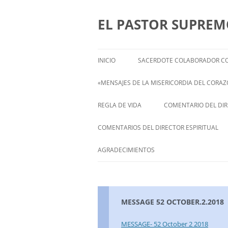
Saltar
al
contenido
EL PASTOR SUPRE
INICIO
SACERDOTE COLABORADOR CO
«MENSAJES DE LA MISERICORDIA DEL CORAZÓ
ENGLISH
REGLA DE VIDA
COMENTARIO DEL DIRE
FRANÇAIS
COMENTARIOS DEL DIRECTOR ESPIRITUAL
ITALIANI
STATEMENT FROM THE SPIRITUAL
AGRADECIMIENTOS
DIRECTOR OF ISABEL
DEUTSCH
MESSAGE 52 OCTOBER.2.2018
MESSAGE- 52 October 2 2018