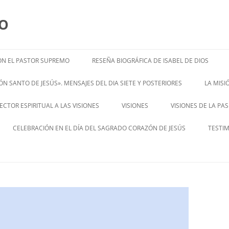
MO
N EL PASTOR SUPREMO
RESEÑA BIOGRÁFICA DE ISABEL DE DIOS
ISABEL’S BIOGRAPHY
N SANTO DE JESÚS». MENSAJES DEL DIA SIETE Y POSTERIORES
LA MIS
– ENGL
CTOR ESPIRITUAL A LAS VISIONES
VISIONES
VISIONES DE LA PA
ENGLISH V
CELEBRACIÓN EN EL DÍA DEL SAGRADO CORAZÓN DE JESÚS
TESTI