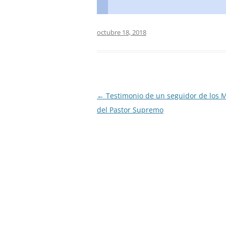
octubre 18, 2018
Navegación
←
Testimonio de un seguidor de los 
de
del Pastor Supremo
entradas