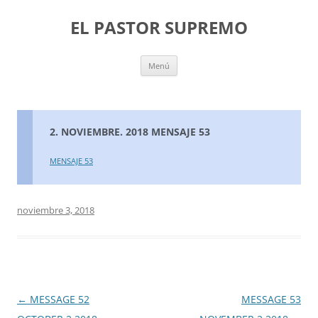
Saltar
al
EL PASTOR SUPREMO
contenido
Menú
2. NOVIEMBRE. 2018 MENSAJE 53
MENSAJE 53
noviembre 3, 2018
Navegación
←
MESSAGE 52
MESSAGE 53