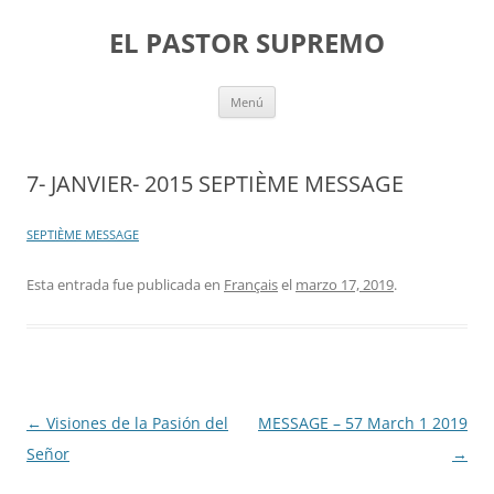
Saltar
al
EL PASTOR SUPREMO
contenido
Menú
7- JANVIER- 2015 SEPTIÈME MESSAGE
SEPTIÈME MESSAGE
Esta entrada fue publicada en
Français
el
marzo 17, 2019
.
Navegación
←
Visiones de la Pasión del
MESSAGE – 57 March 1 2019
de
Señor
→
entradas