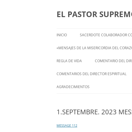
Saltar
al
contenido
EL PASTOR SUPRE
INICIO
SACERDOTE COLABORADOR CO
«MENSAJES DE LA MISERICORDIA DEL CORAZÓ
ENGLISH
REGLA DE VIDA
COMENTARIO DEL DIRE
FRANÇAIS
COMENTARIOS DEL DIRECTOR ESPIRITUAL
ITALIANI
STATEMENT FROM THE SPIRITUAL
AGRADECIMIENTOS
DIRECTOR OF ISABEL
DEUTSCH
1.SEPTEMBRE. 2023 MES
MESSAGE 112