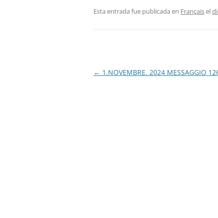
Esta entrada fue publicada en
Français
el
d
Navegación
←
1.NOVEMBRE. 2024 MESSAGGIO 12
de
entradas