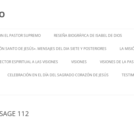
MO
N EL PASTOR SUPREMO
RESEÑA BIOGRÁFICA DE ISABEL DE DIOS
ISABEL’S BIOGRAPHY
N SANTO DE JESÚS». MENSAJES DEL DIA SIETE Y POSTERIORES
LA MIS
– ENGL
CTOR ESPIRITUAL A LAS VISIONES
VISIONES
VISIONES DE LA PA
ENGLISH V
CELEBRACIÓN EN EL DÍA DEL SAGRADO CORAZÓN DE JESÚS
TESTI
SAGE 112