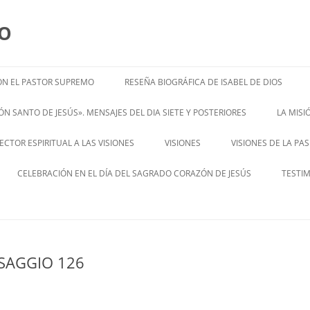
MO
N EL PASTOR SUPREMO
RESEÑA BIOGRÁFICA DE ISABEL DE DIOS
ISABEL’S BIOGRAPHY
N SANTO DE JESÚS». MENSAJES DEL DIA SIETE Y POSTERIORES
LA MIS
– ENGL
CTOR ESPIRITUAL A LAS VISIONES
VISIONES
VISIONES DE LA PA
ENGLISH V
CELEBRACIÓN EN EL DÍA DEL SAGRADO CORAZÓN DE JESÚS
TESTI
SAGGIO 126