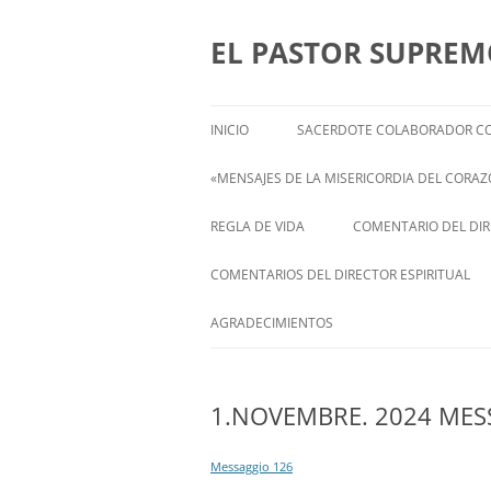
Saltar
al
contenido
EL PASTOR SUPRE
INICIO
SACERDOTE COLABORADOR CO
«MENSAJES DE LA MISERICORDIA DEL CORAZÓ
ENGLISH
REGLA DE VIDA
COMENTARIO DEL DIRE
FRANÇAIS
COMENTARIOS DEL DIRECTOR ESPIRITUAL
ITALIANI
STATEMENT FROM THE SPIRITUAL
AGRADECIMIENTOS
DIRECTOR OF ISABEL
DEUTSCH
1.NOVEMBRE. 2024 MES
Messaggio 126