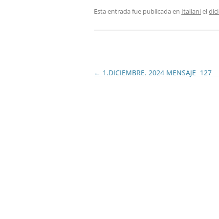
Esta entrada fue publicada en
Italiani
el
dic
Navegación
←
1.DICIEMBRE. 2024 MENSAJE 12
de
entradas