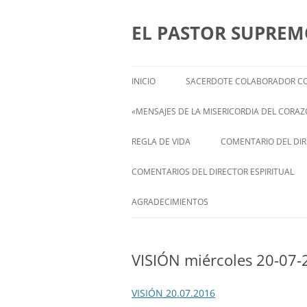
Saltar
al
contenido
EL PASTOR SUPRE
INICIO
SACERDOTE COLABORADOR CO
«MENSAJES DE LA MISERICORDIA DEL CORAZÓ
ENGLISH
REGLA DE VIDA
COMENTARIO DEL DIRE
FRANÇAIS
COMENTARIOS DEL DIRECTOR ESPIRITUAL
ITALIANI
STATEMENT FROM THE SPIRITUAL
AGRADECIMIENTOS
DIRECTOR OF ISABEL
DEUTSCH
VISIÓN miércoles 20-07-
VISIÓN 20.07.2016