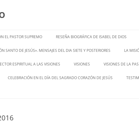
MO
N EL PASTOR SUPREMO
RESEÑA BIOGRÁFICA DE ISABEL DE DIOS
ISABEL’S BIOGRAPHY
N SANTO DE JESÚS». MENSAJES DEL DIA SIETE Y POSTERIORES
LA MIS
– ENGL
CTOR ESPIRITUAL A LAS VISIONES
VISIONES
VISIONES DE LA PA
ENGLISH V
CELEBRACIÓN EN EL DÍA DEL SAGRADO CORAZÓN DE JESÚS
TESTI
2016