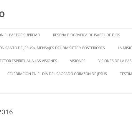
MO
N EL PASTOR SUPREMO
RESEÑA BIOGRÁFICA DE ISABEL DE DIOS
ISABEL’S BIOGRAPHY
N SANTO DE JESÚS». MENSAJES DEL DIA SIETE Y POSTERIORES
LA MIS
– ENGL
CTOR ESPIRITUAL A LAS VISIONES
VISIONES
VISIONES DE LA PA
ENGLISH V
CELEBRACIÓN EN EL DÍA DEL SAGRADO CORAZÓN DE JESÚS
TESTI
2016