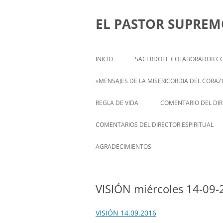
Saltar
al
contenido
EL PASTOR SUPRE
INICIO
SACERDOTE COLABORADOR CO
«MENSAJES DE LA MISERICORDIA DEL CORAZÓ
ENGLISH
REGLA DE VIDA
COMENTARIO DEL DIRE
FRANÇAIS
COMENTARIOS DEL DIRECTOR ESPIRITUAL
ITALIANI
STATEMENT FROM THE SPIRITUAL
AGRADECIMIENTOS
DIRECTOR OF ISABEL
DEUTSCH
VISIÓN miércoles 14-09-
VISIÓN 14.09.2016