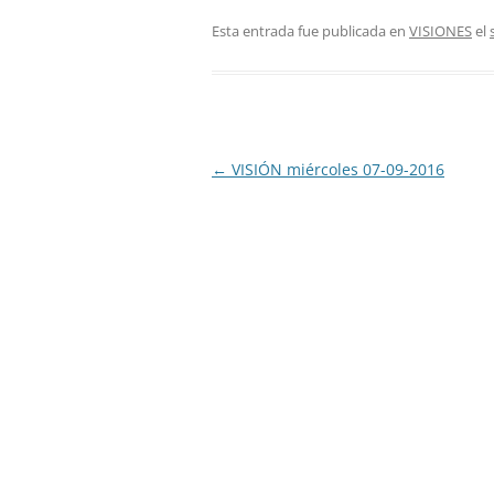
Esta entrada fue publicada en
VISIONES
el
Navegación
←
VISIÓN miércoles 07-09-2016
de
entradas