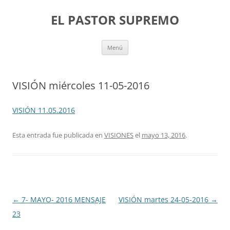
Saltar
al
EL PASTOR SUPREMO
contenido
Menú
VISIÓN miércoles 11-05-2016
VISIÓN 11.05.2016
Esta entrada fue publicada en
VISIONES
el
mayo 13, 2016
.
Navegación
←
7- MAYO- 2016 MENSAJE
VISIÓN martes 24-05-2016
→
de
23
entradas