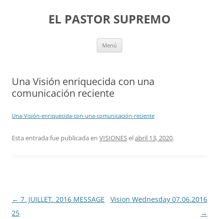
Saltar
al
EL PASTOR SUPREMO
contenido
Menú
Una Visión enriquecida con una
comunicación reciente
Una-Visión-enriquecida-con-una-comunicación-reciente
Esta entrada fue publicada en
VISIONES
el
abril 13, 2020
.
Navegación
←
7. JUILLET. 2016 MESSAGE
Vision Wednesday 07.06.2016
de
25
→