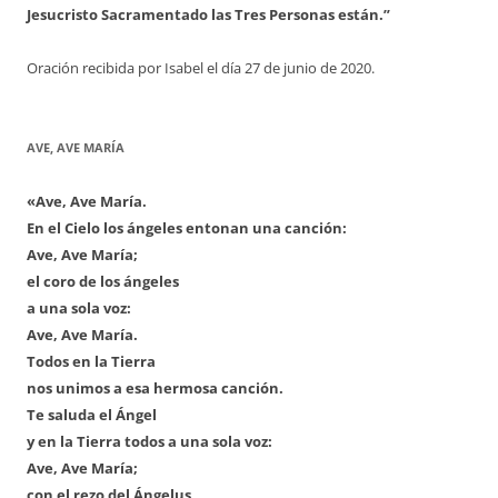
Jesucristo Sacramentado las Tres Personas están.”
Oración recibida por Isabel el día 27 de junio de 2020.
AVE, AVE MARÍA
«Ave, Ave María.
En el Cielo los ángeles entonan una canción:
Ave, Ave María;
el coro de los ángeles
a una sola voz:
Ave, Ave María.
Todos en la Tierra
nos unimos a esa hermosa canción.
Te saluda el Ángel
y en la Tierra todos a una sola voz:
Ave, Ave María;
con el rezo del Ángelus