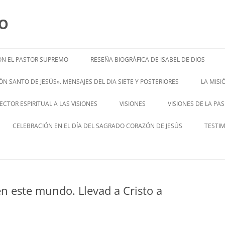
MO
N EL PASTOR SUPREMO
RESEÑA BIOGRÁFICA DE ISABEL DE DIOS
ISABEL’S BIOGRAPHY
N SANTO DE JESÚS». MENSAJES DEL DIA SIETE Y POSTERIORES
LA MIS
– ENGL
CTOR ESPIRITUAL A LAS VISIONES
VISIONES
VISIONES DE LA PA
ENGLISH V
CELEBRACIÓN EN EL DÍA DEL SAGRADO CORAZÓN DE JESÚS
TESTI
en este mundo. Llevad a Cristo a