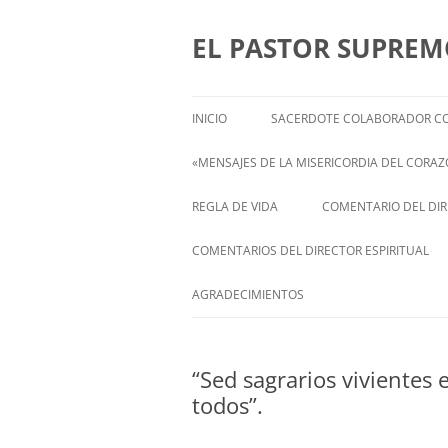
Saltar
al
contenido
EL PASTOR SUPRE
INICIO
SACERDOTE COLABORADOR CO
«MENSAJES DE LA MISERICORDIA DEL CORAZÓ
ENGLISH
REGLA DE VIDA
COMENTARIO DEL DIRE
FRANÇAIS
COMENTARIOS DEL DIRECTOR ESPIRITUAL
ITALIANI
STATEMENT FROM THE SPIRITUAL
AGRADECIMIENTOS
DIRECTOR OF ISABEL
DEUTSCH
“Sed sagrarios vivientes 
todos”.