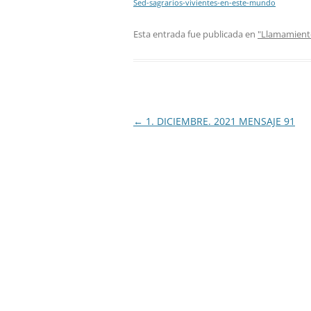
Sed-sagrarios-vivientes-en-este-mundo
Esta entrada fue publicada en
"Llamamiento
Navegación
←
1. DICIEMBRE. 2021 MENSAJE 91
de
entradas