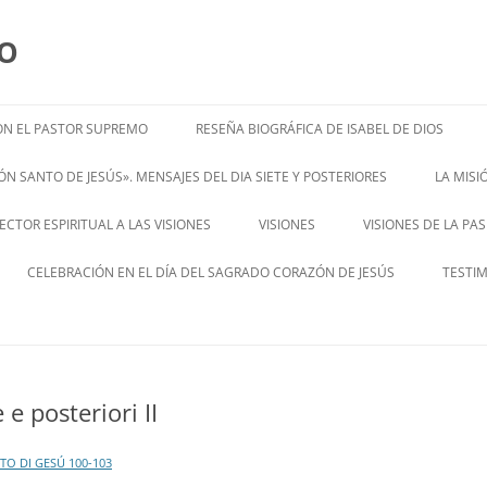
MO
N EL PASTOR SUPREMO
RESEÑA BIOGRÁFICA DE ISABEL DE DIOS
ISABEL’S BIOGRAPHY
N SANTO DE JESÚS». MENSAJES DEL DIA SIETE Y POSTERIORES
LA MIS
– ENGL
CTOR ESPIRITUAL A LAS VISIONES
VISIONES
VISIONES DE LA PA
ENGLISH V
CELEBRACIÓN EN EL DÍA DEL SAGRADO CORAZÓN DE JESÚS
TESTI
e posteriori II
O DI GESÚ 100-103