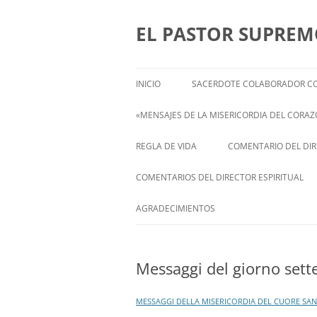
Saltar
al
contenido
EL PASTOR SUPRE
INICIO
SACERDOTE COLABORADOR CO
«MENSAJES DE LA MISERICORDIA DEL CORAZÓ
ENGLISH
REGLA DE VIDA
COMENTARIO DEL DIRE
FRANÇAIS
COMENTARIOS DEL DIRECTOR ESPIRITUAL
ITALIANI
STATEMENT FROM THE SPIRITUAL
AGRADECIMIENTOS
DIRECTOR OF ISABEL
DEUTSCH
Messaggi del giorno sette 
MESSAGGI DELLA MISERICORDIA DEL CUORE SANT