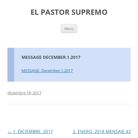
Saltar
al
EL PASTOR SUPREMO
contenido
Menú
MESSAGE DECEMBER.1.2017
MESSAGE- December.1.2017
diciembre 18, 2017
Navegación
←
1. DICIEMBRE. 2017
2. ENERO. 2018 MENSAJE 43