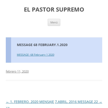
Saltar
al
EL PASTOR SUPREMO
contenido
Menú
MESSAGE 68 FEBRUARY.1.2020
MESSAGE- 68 February 1 2020
febrero 11, 2020
Navegación
←
1. FEBRERO. 2020 MENSAJE
7.ABRIL. 2016 MESSAGE 22
→