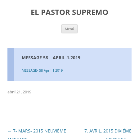
Saltar
al
EL PASTOR SUPREMO
contenido
Menú
MESSAGE 58 – APRIL.1.2019
MESSAGE- 58 April 1 2019
abril 21, 2019
Navegación
←
7- MARS- 2015 NEUVIÈME
7. AVRIL. 2015 DIXIÉME