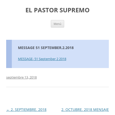
Saltar
al
EL PASTOR SUPREMO
contenido
Menú
MESSAGE 51 SEPTEMBER.2.2018
MESSAGE- 51 September 2 2018
septiembre 13, 2018
Navegación
←
2. SEPTIEMBRE. 2018
2. OCTUBRE. 2018 MENSAJE