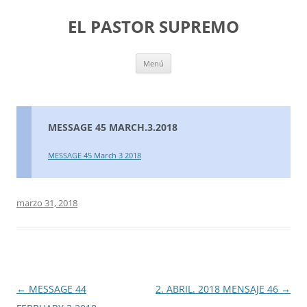
Saltar
al
EL PASTOR SUPREMO
contenido
Menú
MESSAGE 45 MARCH.3.2018
MESSAGE 45 March 3 2018
marzo 31, 2018
Navegación
←
MESSAGE 44
2. ABRIL. 2018 MENSAJE 46
→