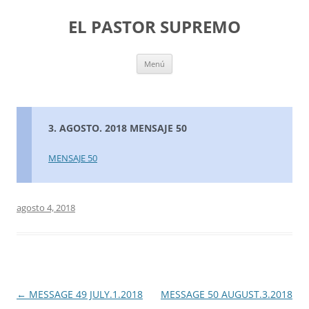
Saltar
al
EL PASTOR SUPREMO
contenido
Menú
3. AGOSTO. 2018 MENSAJE 50
MENSAJE 50
agosto 4, 2018
Navegación
←
MESSAGE 49 JULY.1.2018
MESSAGE 50 AUGUST.3.2018