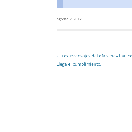
agosto 2, 2017
Navegación
←
Los «Mensajes del día siete» han co
de
Llega el cumplimiento.
entradas