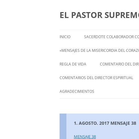
Saltar
al
contenido
EL PASTOR SUPRE
INICIO
SACERDOTE COLABORADOR CO
«MENSAJES DE LA MISERICORDIA DEL CORAZÓ
ENGLISH
REGLA DE VIDA
COMENTARIO DEL DIRE
FRANÇAIS
COMENTARIOS DEL DIRECTOR ESPIRITUAL
ITALIANI
STATEMENT FROM THE SPIRITUAL
AGRADECIMIENTOS
DIRECTOR OF ISABEL
DEUTSCH
1. AGOSTO. 2017 MENSAJE 38
MENSAJE 38