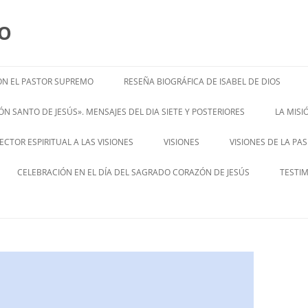
MO
N EL PASTOR SUPREMO
RESEÑA BIOGRÁFICA DE ISABEL DE DIOS
ISABEL’S BIOGRAPHY
N SANTO DE JESÚS». MENSAJES DEL DIA SIETE Y POSTERIORES
LA MIS
– ENGL
CTOR ESPIRITUAL A LAS VISIONES
VISIONES
VISIONES DE LA PA
ENGLISH V
CELEBRACIÓN EN EL DÍA DEL SAGRADO CORAZÓN DE JESÚS
TESTI