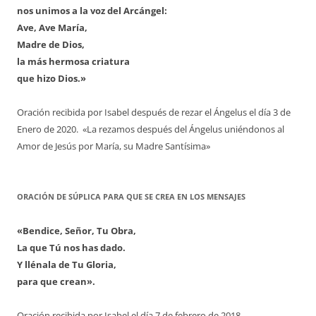
nos unimos a la voz del Arcángel:
Ave, Ave María,
Madre de Dios,
la más hermosa criatura
que hizo Dios.»
Oración recibida por Isabel después de rezar el Ángelus el día 3 de
Enero de 2020. «La rezamos después del Ángelus uniéndonos al
Amor de Jesús por María, su Madre Santísima»
ORACIÓN DE SÚPLICA PARA QUE SE CREA EN LOS MENSAJES
«Bendice, Señor, Tu Obra,
La que Tú nos has dado.
Y llénala de Tu Gloria,
para que crean».
Oración recibida por Isabel el día 7 de febrero de 2018