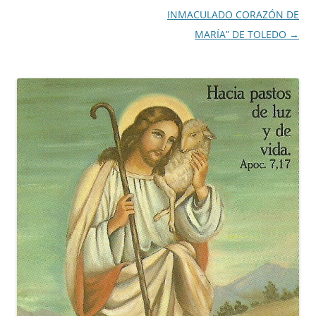
entradas
INMACULADO CORAZÓN DE
MARÍA” DE TOLEDO
→