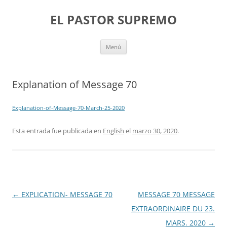
Saltar
al
EL PASTOR SUPREMO
contenido
Menú
Explanation of Message 70
Explanation-of-Message-70-March-25-2020
Esta entrada fue publicada en
English
el
marzo 30, 2020
.
Navegación
←
EXPLICATION- MESSAGE 70
MESSAGE 70 MESSAGE
de
EXTRAORDINAIRE DU 23.
entradas
MARS. 2020
→