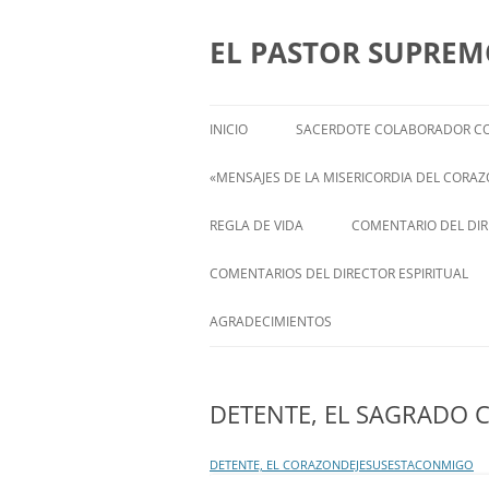
Saltar
al
contenido
EL PASTOR SUPRE
INICIO
SACERDOTE COLABORADOR CO
«MENSAJES DE LA MISERICORDIA DEL CORAZÓ
ENGLISH
REGLA DE VIDA
COMENTARIO DEL DIRE
FRANÇAIS
COMENTARIOS DEL DIRECTOR ESPIRITUAL
ITALIANI
STATEMENT FROM THE SPIRITUAL
AGRADECIMIENTOS
DIRECTOR OF ISABEL
DEUTSCH
DETENTE, EL SAGRADO 
DETENTE, EL CORAZONDEJESUSESTACONMIGO