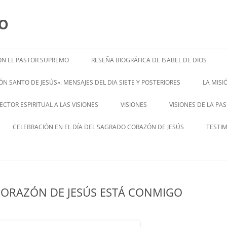
MO
N EL PASTOR SUPREMO
RESEÑA BIOGRÁFICA DE ISABEL DE DIOS
ISABEL’S BIOGRAPHY
N SANTO DE JESÚS». MENSAJES DEL DIA SIETE Y POSTERIORES
LA MIS
– ENGL
CTOR ESPIRITUAL A LAS VISIONES
VISIONES
VISIONES DE LA PA
ENGLISH V
CELEBRACIÓN EN EL DÍA DEL SAGRADO CORAZÓN DE JESÚS
TESTI
CORAZÓN DE JESÚS ESTÁ CONMIGO