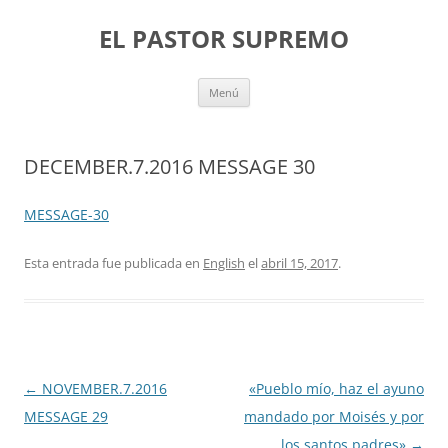
Saltar
al
EL PASTOR SUPREMO
contenido
Menú
DECEMBER.7.2016 MESSAGE 30
MESSAGE-30
Esta entrada fue publicada en
English
el
abril 15, 2017
.
Navegación
←
NOVEMBER.7.2016
«Pueblo mío, haz el ayuno
de
MESSAGE 29
mandado por Moisés y por
entradas
los santos padres»
→