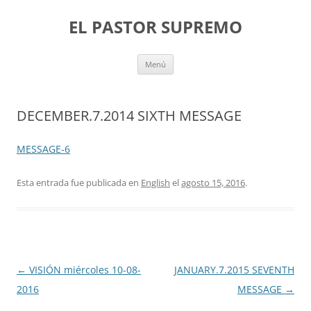
Saltar
al
EL PASTOR SUPREMO
contenido
Menú
DECEMBER.7.2014 SIXTH MESSAGE
MESSAGE-6
Esta entrada fue publicada en
English
el
agosto 15, 2016
.
Navegación
←
VISIÓN miércoles 10-08-
JANUARY.7.2015 SEVENTH
de
2016
MESSAGE
→
entradas