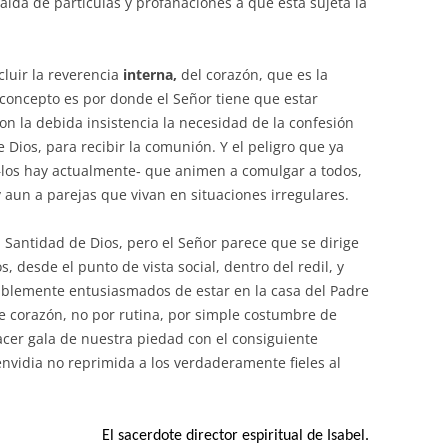
aída de partículas y profanaciones a que está sujeta la
luir la reverencia
interna,
del corazón, que es la
concepto es por donde el Señor tiene que estar
n la debida insistencia la necesidad de la confesión
e Dios, para recibir la comunión. Y el peligro que ya
–los hay actualmente‑ que animen a comulgar a todos,
aun a parejas que vivan en situaciones irregulares.
 Santidad de Dios, pero el Señor parece que se dirige
s, desde el punto de vista social, dentro del redil, y
siblemente entusiasmados de estar en la casa del Padre
e corazón, no por rutina, por simple costumbre de
hacer gala de nuestra piedad con el consiguiente
 envidia no reprimida a los verdaderamente fieles al
El sacerdote director espiritual de Isabel.