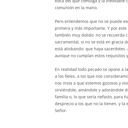
boca del que comulga y la inevitable c
comunión en la mano.
Pero entendemos que no se puede exc
primera y más importante. Y por este 
también muy dolido: no se recuerda co
sacramental, si no se está en gracia d
está atisbando: que haya sacerdotes 
aunque no cumplan estos requisitos y 
En realidad todo pecado se opone a la
a los fieles, a los que nos consideramo
nos insta a que estemos gozosos y vi
sirviéndole, amándole y adorándole d
familia o, lo que sería nefasto, para 
desprecio a los que no la tienen, y la
Señor.