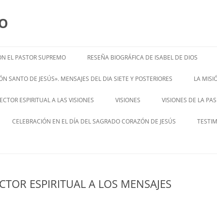
MO
N EL PASTOR SUPREMO
RESEÑA BIOGRÁFICA DE ISABEL DE DIOS
ISABEL’S BIOGRAPHY
N SANTO DE JESÚS». MENSAJES DEL DIA SIETE Y POSTERIORES
LA MIS
– ENGL
CTOR ESPIRITUAL A LAS VISIONES
VISIONES
VISIONES DE LA PA
ENGLISH V
CELEBRACIÓN EN EL DÍA DEL SAGRADO CORAZÓN DE JESÚS
TESTI
CTOR ESPIRITUAL A LOS MENSAJES