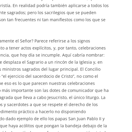
aristía. En realidad podría también aplicarse a todos los
te sagrados; pero los sacrilegios que se pueden
on tan frecuentes ni tan manifiestos como los que se
amente el Señor? Parece referirse a los signos
o a tener actos explícitos, y, por tanto, celebraciones
encia, que hoy día se incumple. Aquí cabría nombrar:
e desplaza el Sagrario a un rincón de la Iglesia y, en
 ministros sagrados del lugar principal. El Concilio
o “el ejercicio del sacerdocio de Cristo”, no como el
que eso es lo que parecen nuestras celebraciones
o más importante son las dotes de comunicador que ha
agrada que lleva a cabo Jesucristo, el único liturgo. La
s y sacerdotes a que se respete el derecho de los
mpedimento práctico a hacerlo no disponiendo
do dado ejemplo de ello los papas San Juan Pablo II y
 que haya acólitos que pongan la bandeja debajo de la