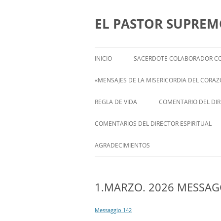
Saltar
al
contenido
EL PASTOR SUPRE
INICIO
SACERDOTE COLABORADOR CO
«MENSAJES DE LA MISERICORDIA DEL CORAZÓ
ENGLISH
REGLA DE VIDA
COMENTARIO DEL DIRE
FRANÇAIS
COMENTARIOS DEL DIRECTOR ESPIRITUAL
ITALIANI
STATEMENT FROM THE SPIRITUAL
AGRADECIMIENTOS
DIRECTOR OF ISABEL
DEUTSCH
1.MARZO. 2026 MESSAG
Messaggio 142