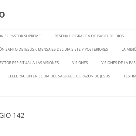
MO
N EL PASTOR SUPREMO
RESEÑA BIOGRÁFICA DE ISABEL DE DIOS
ISABEL’S BIOGRAPHY
N SANTO DE JESÚS». MENSAJES DEL DIA SIETE Y POSTERIORES
LA MIS
– ENGL
CTOR ESPIRITUAL A LAS VISIONES
VISIONES
VISIONES DE LA PA
ENGLISH V
CELEBRACIÓN EN EL DÍA DEL SAGRADO CORAZÓN DE JESÚS
TESTI
GIO 142