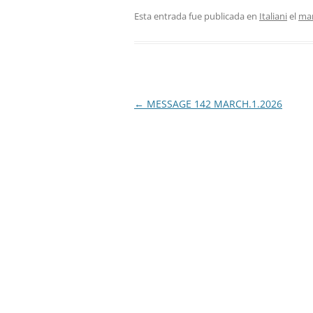
Esta entrada fue publicada en
Italiani
el
mar
Navegación
←
MESSAGE 142 MARCH.1.2026
de
entradas