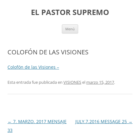
Saltar
al
EL PASTOR SUPREMO
contenido
Menú
COLOFÓN DE LAS VISIONES
Colofón de las Visiones –
Esta entrada fue publicada en
VISIONES
el
marzo 15, 2017
.
Navegación
←
7. MARZO. 2017 MENSAJE
JULY.7.2016 MESSAGE 25
→
de
33
entradas