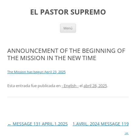
Saltar
al
EL PASTOR SUPREMO
contenido
Menú
ANNOUNCEMENT OF THE BEGINNING OF
THE MISSION IN THE NEW TIME
The Mission has begun April 23, 2025
Esta entrada fue publicada en
- English -
el
abril 28, 2025
.
Navegación
←
MESSAGE 131 APRIL.1.2025
1.AVRIL. 2024 MESSAGE 119
de
→