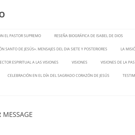
MO
N EL PASTOR SUPREMO
RESEÑA BIOGRÁFICA DE ISABEL DE DIOS
ISABEL’S BIOGRAPHY
N SANTO DE JESÚS». MENSAJES DEL DIA SIETE Y POSTERIORES
LA MIS
– ENGL
CTOR ESPIRITUAL A LAS VISIONES
VISIONES
VISIONES DE LA PA
ENGLISH V
CELEBRACIÓN EN EL DÍA DEL SAGRADO CORAZÓN DE JESÚS
TESTI
ER MESSAGE