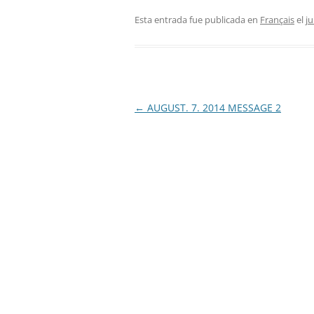
Esta entrada fue publicada en
Français
el
ju
Navegación
←
AUGUST. 7. 2014 MESSAGE 2
de
entradas