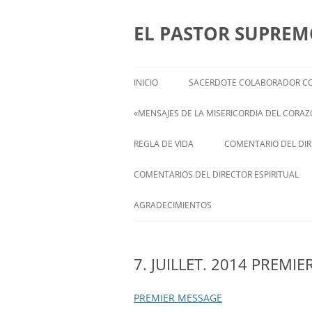
Saltar
al
contenido
EL PASTOR SUPRE
INICIO
SACERDOTE COLABORADOR CO
«MENSAJES DE LA MISERICORDIA DEL CORAZÓ
ENGLISH
REGLA DE VIDA
COMENTARIO DEL DIRE
FRANÇAIS
COMENTARIOS DEL DIRECTOR ESPIRITUAL
ITALIANI
STATEMENT FROM THE SPIRITUAL
AGRADECIMIENTOS
DIRECTOR OF ISABEL
DEUTSCH
7. JUILLET. 2014 PREMI
PREMIER MESSAGE