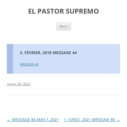
Saltar
al
EL PASTOR SUPREMO
contenido
Menú
3. FÉVRIER. 2018 MESSAGE 44
MESSAGE-44
mayo 30, 2021
Navegación
←
MESSAGE 84 MAY.1.2021
1. JUNIO. 2021 MENSAJE 85
→