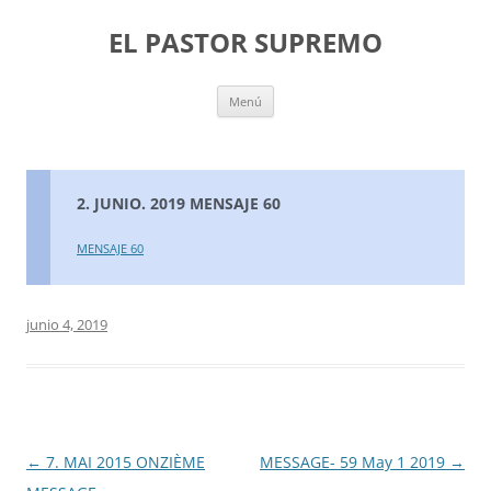
Saltar
al
EL PASTOR SUPREMO
contenido
Menú
2. JUNIO. 2019 MENSAJE 60
MENSAJE 60
junio 4, 2019
Navegación
←
7. MAI 2015 ONZIÈME
MESSAGE- 59 May 1 2019
→