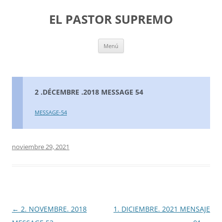
Saltar
al
EL PASTOR SUPREMO
contenido
Menú
2 .DÉCEMBRE .2018 MESSAGE 54
MESSAGE-54
noviembre 29, 2021
Navegación
←
2. NOVEMBRE. 2018
1. DICIEMBRE. 2021 MENSAJE